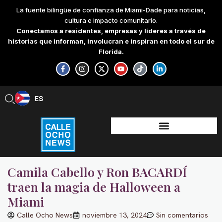
Skip
La fuente bilingüe de confianza de Miami-Dade para noticias,
to
cultura e impacto comunitario.
content
Conectamos a residentes, empresas y líderes a través de
historias que informan, involucran e inspiran en todo el sur de
Florida.
F
I
X
Y
T
L
a
n
-
o
i
i
c
s
t
u
k
n
e
t
w
t
t
k
b
a
i
u
o
e
ES
EN
o
g
t
b
k
d
o
r
t
e
i
k
a
e
n
-
m
r
-
f
i
n
Camila Cabello y Ron BACARDÍ
traen la magia de Halloween a
Miami
Calle Ocho News
noviembre 13, 2024
Sin comentarios