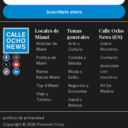
Locales de
Temas
Calle Ocho
Miami
generales
News (EN)
Noticias de
Arte y
Sobre
Miami
Cultura
Nosotros
F
X
T
I
Y
L
Política de
Comida y
Contacto
a
-
i
n
o
i
c
t
k
s
u
n
Miami
Bebida
Anúnciate
e
w
t
t
t
k
b
i
o
a
u
e
Bienes
Moda y
con
o
t
k
g
b
d
o
t
r
e
i
Raíces Miami
Estilo
nosotros
k
e
a
n
-
r
m
-
Top 8 Miami
Negocios y
Kit De
f
i
n
Economia
Medios
Viaje y
Turismo
Salud y
Belleza
política de privacidad
Copyright © 2026 Pressnet Corp.