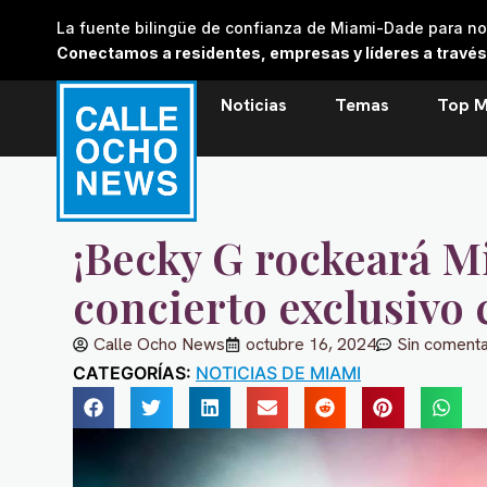
Skip
La fuente bilingüe de confianza de Miami-Dade para noti
to
Conectamos a residentes, empresas y líderes a través de
content
Noticias
Temas
Top M
¡Becky G rockeará M
concierto exclusivo 
Calle Ocho News
octubre 16, 2024
Sin comenta
CATEGORÍAS:
NOTICIAS DE MIAMI