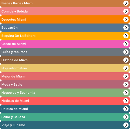
Bienes Raíces Miami
❯
Comida y Bebida
❯
Deportes Miami
❯
Educación
❯
Esquina De La Editora
❯
Gente de Miami
❯
Guías y recursos
❯
Historia de Miami
❯
Hoja informativa
❯
Mejor de Miami
❯
Moda y Estilo
❯
Negocios y Economia
❯
Noticias de Miami
❯
Política de Miami
❯
Salud y Belleza
❯
Viaje y Turismo
❯