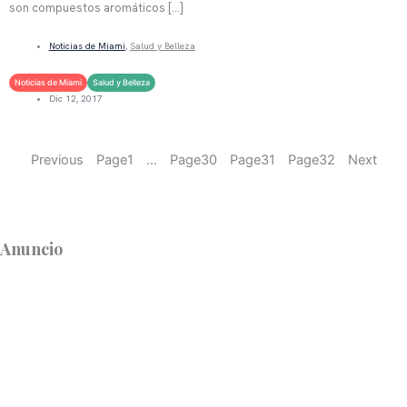
son compuestos aromáticos […]
LEER MÁS
Noticias de Miami
,
Salud y Belleza
Noticias de Miami
Salud y Belleza
Dic 12, 2017
Previous
Page
1
…
Page
30
Page
31
Page
32
Next
Anuncio