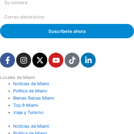
F
I
X
Y
T
L
a
n
-
o
i
i
c
s
t
u
k
n
e
t
w
t
t
k
Locales de Miami
Noticias de Miami
b
a
i
u
o
e
Política de Miami
o
g
t
b
k
d
Bienes Raíces Miami
o
r
t
e
i
Top 8 Miami
k
a
e
n
Viaje y Turismo
-
m
r
-
f
i
Noticias de Miami
n
Política de Miami