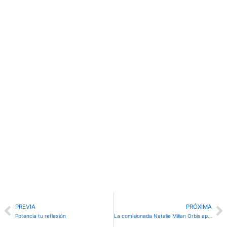
Prev
N
PREVIA
PRÓXIMA
Potencia tu reflexión
La comisionada Natalie Milian Orbis aporta corazón, esfuerzo y ayuda práctica al Distrito 6