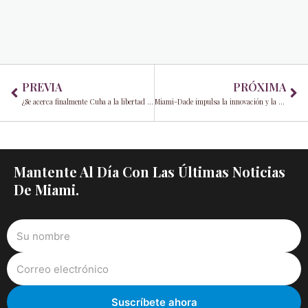
Prev
Ne
PREVIA
PRÓXIMA
¿Se acerca finalmente Cuba a la libertad después de 60 años? ¿Qué significa esto para el condado de Miami-Dade?
Miami-Dade impulsa la innovación y la rendición de cuentas: el recaudador de impuestos Dariel Fernandez lidera una auditoría mientras una nueva alianza universitaria amplía las oportunidades
Mantente Al Día Con Las Últimas Noticias
De Miami.