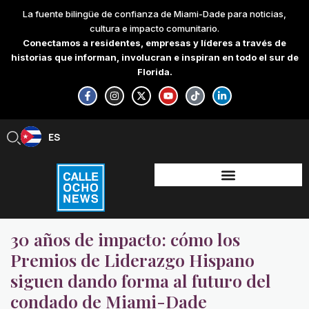
Skip
La fuente bilingüe de confianza de Miami-Dade para noticias,
to
cultura e impacto comunitario.
content
Conectamos a residentes, empresas y líderes a través de
historias que informan, involucran e inspiran en todo el sur de
Florida.
F
I
X
Y
T
L
a
n
-
o
i
i
c
s
t
u
k
n
e
t
w
t
t
k
b
a
i
u
o
e
ES
EN
o
g
t
b
k
d
o
r
t
e
i
k
a
e
n
-
m
r
-
f
i
n
30 años de impacto: cómo los
Premios de Liderazgo Hispano
siguen dando forma al futuro del
condado de Miami-Dade