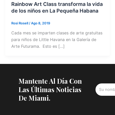
Rainbow Art Class transforma la vida
de los niños en La Pequeña Habana
Rosi Rosell
/
Ago 8, 2019
Cada mes se imparten clases de arte gratuitas
para niños de Little Havana en la Galería de
Arte Futurama. Esto es […]
Mantente Al Día Con
Las Últimas Noticias
De Miami.