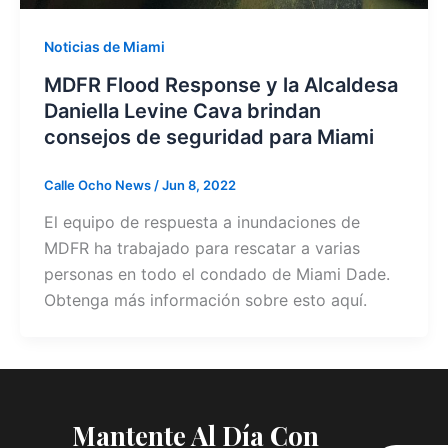
Noticias de Miami
MDFR Flood Response y la Alcaldesa
Daniella Levine Cava brindan
consejos de seguridad para Miami
Calle Ocho News
/
Jun 8, 2022
El equipo de respuesta a inundaciones de
MDFR ha trabajado para rescatar a varias
personas en todo el condado de Miami Dade.
Obtenga más información sobre esto aquí.
Mantente Al Día Con