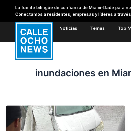
Skip
La fuente bilingüe de confianza de Miami-Dade para noti
to
Conectamos a residentes, empresas y líderes a través de
content
Noticias
Temas
Top M
inundaciones en Mia