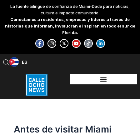
Skip
La fuente bilingüe de confianza de Miami-Dade para noticias,
to
cultura e impacto comunitario.
content
Conectamos a residentes, empresas y líderes a través de
historias que informan, involucran e inspiran en todo el sur de
Florida.
F
I
X
Y
T
L
a
n
-
o
i
i
c
s
t
u
k
n
e
t
w
t
t
k
b
a
i
u
o
e
ES
EN
o
g
t
b
k
d
o
r
t
e
i
k
a
e
n
-
m
r
-
f
i
n
Antes de visitar Miami