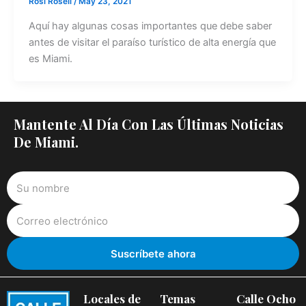
Rosi Rosell
/
May 23, 2021
Aquí hay algunas cosas importantes que debe saber
antes de visitar el paraíso turístico de alta energía que
es Miami.
Mantente Al Día Con Las Últimas Noticias
De Miami.
Locales de
Temas
Calle Ocho