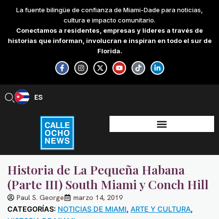
Skip
La fuente bilingüe de confianza de Miami-Dade para noticias,
to
cultura e impacto comunitario.
content
Conectamos a residentes, empresas y líderes a través de
historias que informan, involucran e inspiran en todo el sur de
Florida.
F
I
X
Y
T
L
a
n
-
o
i
i
c
s
t
u
k
n
e
t
w
t
t
k
b
a
i
u
o
e
ES
EN
o
g
t
b
k
d
o
r
t
e
i
k
a
e
n
-
m
r
-
f
i
n
Historia de La Pequeña Habana
(Parte III) South Miami y Conch Hill
Paul S. George
marzo 14, 2019
CATEGORÍAS:
NOTICIAS DE MIAMI
,
ARTE Y CULTURA
,