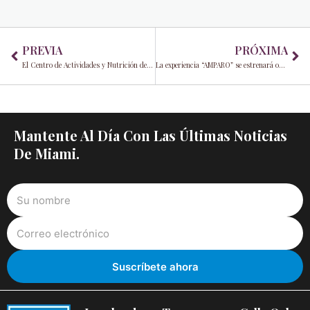
Prev
Ne
PREVIA
PRÓXIMA
El Centro de Actividades y Nutrición de la Pequeña Habana es un lugar en el que puedes confiar con tu familia
La experiencia “AMPARO” se estrenará oficialmente en la primavera 2019
Mantente Al Día Con Las Últimas Noticias
De Miami.